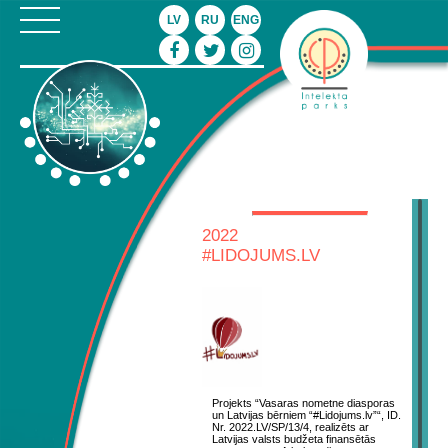
LV
RU
ENG
2022
#LIDOJUMS.LV
Projekts “Vasaras nometne diasporas
un Latvijas bērniem “#Lidojums.lv”“, ID.
Nr. 2022.LV/SP/13/4, realizēts ar
Latvijas valsts budžeta finansētās