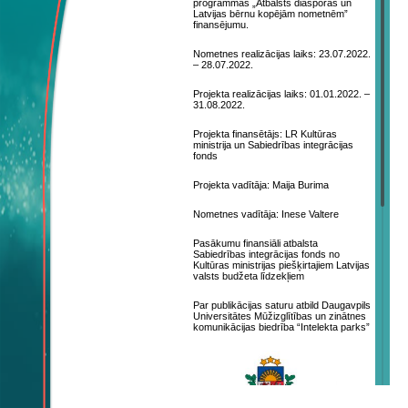
programmas „Atbalsts diasporas un
Latvijas bērnu kopējām nometnēm”
finansējumu.
Nometnes realizācijas laiks: 23.07.2022.
– 28.07.2022.
Projekta realizācijas laiks: 01.01.2022. –
31.08.2022.
Projekta finansētājs: LR Kultūras
ministrija un Sabiedrības integrācijas
fonds
Projekta vadītāja: Maija Burima
Nometnes vadītāja: Inese Valtere
Pasākumu finansiāli atbalsta
Sabiedrības integrācijas fonds no
Kultūras ministrijas piešķirtajiem Latvijas
valsts budžeta līdzekļiem
Par publikācijas saturu atbild Daugavpils
Universitātes Mūžizglītības un zinātnes
komunikācijas biedrība “Intelekta parks”